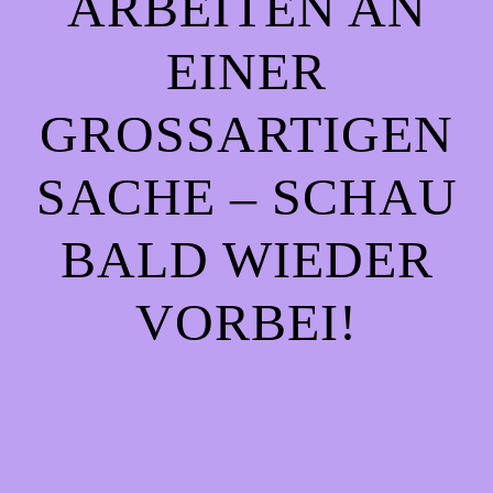
ARBEITEN AN
EINER
GROSSARTIGEN S
ACHE – SCHAU B
ALD WIEDER V
ORBEI!