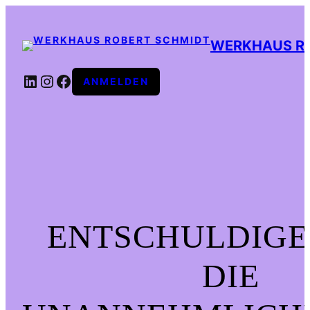
WERKHAUS R
LINKEDIN
INSTAGRAM
FACEBOOK
ANMELDEN
ENTSCHULDIGE
DIE