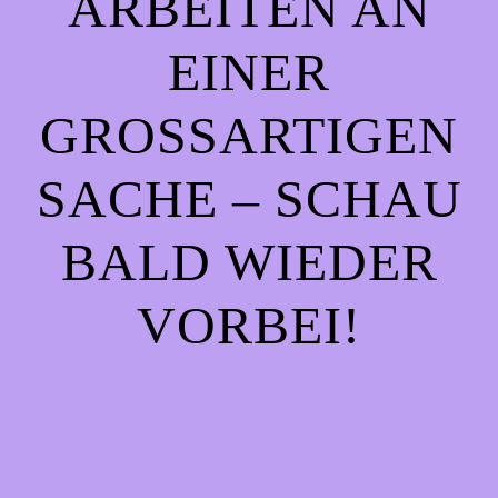
ARBEITEN AN
EINER
GROSSARTIGEN S
ACHE – SCHAU B
ALD WIEDER V
ORBEI!