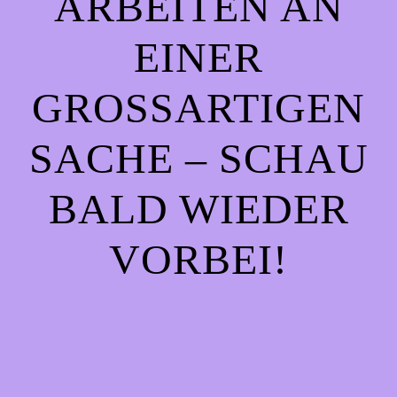
ARBEITEN AN
EINER
GROSSARTIGEN S
ACHE – SCHAU B
ALD WIEDER V
ORBEI!