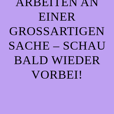
ARBEITEN AN
EINER
GROSSARTIGEN S
ACHE – SCHAU B
ALD WIEDER V
ORBEI!