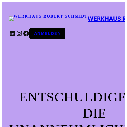
WERKHAUS R
LINKEDIN
INSTAGRAM
FACEBOOK
ANMELDEN
ENTSCHULDIGE
DIE