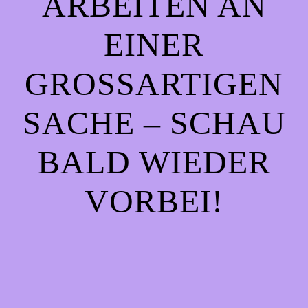
ARBEITEN AN
EINER
GROSSARTIGEN S
ACHE – SCHAU B
ALD WIEDER V
ORBEI!