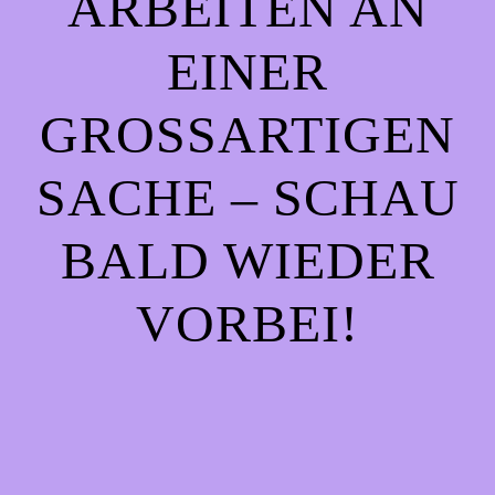
ARBEITEN AN
EINER
GROSSARTIGEN S
ACHE – SCHAU B
ALD WIEDER V
ORBEI!