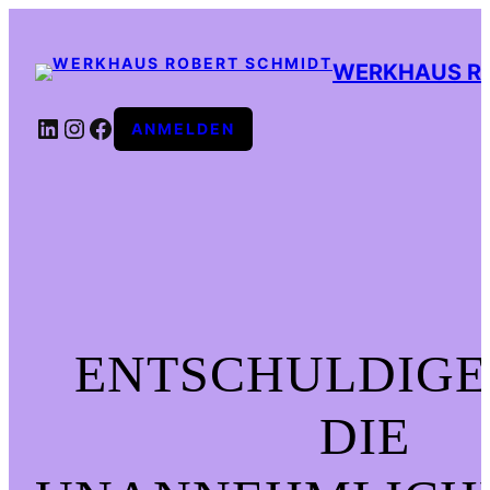
WERKHAUS R
LINKEDIN
INSTAGRAM
FACEBOOK
ANMELDEN
ENTSCHULDIGE
DIE