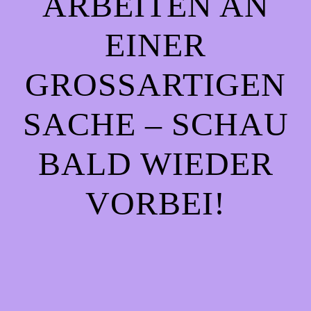
ARBEITEN AN
EINER
GROSSARTIGEN S
ACHE – SCHAU B
ALD WIEDER V
ORBEI!