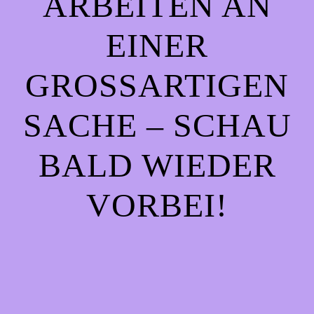
ARBEITEN AN
EINER
GROSSARTIGEN S
ACHE – SCHAU B
ALD WIEDER V
ORBEI!