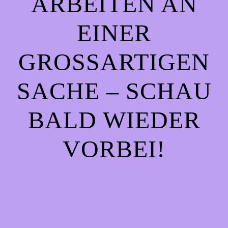
ARBEITEN AN
EINER
GROSSARTIGEN S
ACHE – SCHAU B
ALD WIEDER V
ORBEI!