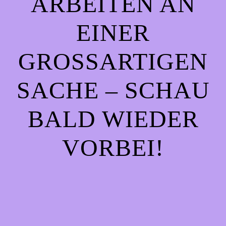
ARBEITEN AN
EINER
GROSSARTIGEN S
ACHE – SCHAU B
ALD WIEDER V
ORBEI!