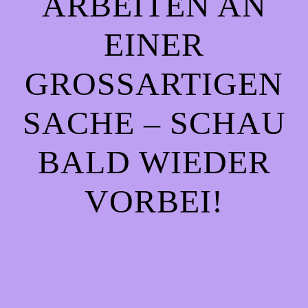
ARBEITEN AN
EINER
GROSSARTIGEN S
ACHE – SCHAU B
ALD WIEDER V
ORBEI!