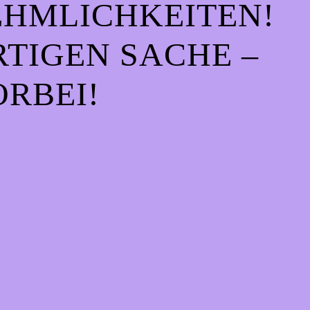
EHMLICHKEITEN!
IGEN SACHE – S
RBEI!