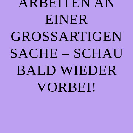
ARBEITEN AN
EINER
GROSSARTIGEN S
ACHE – SCHAU B
ALD WIEDER V
ORBEI!