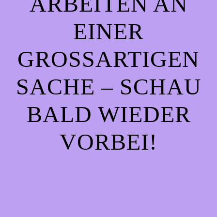
ARBEITEN AN
EINER
GROSSARTIGEN S
ACHE – SCHAU B
ALD WIEDER V
ORBEI!