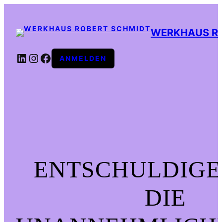
WERKHAUS R
LINKEDIN
INSTAGRAM
FACEBOOK
ANMELDEN
ENTSCHULDIGE
DIE