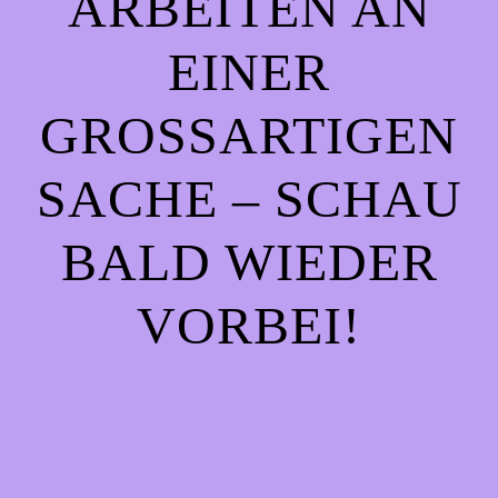
ARBEITEN AN
EINER
GROSSARTIGEN S
ACHE – SCHAU B
ALD WIEDER V
ORBEI!