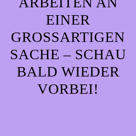
ARBEITEN AN
EINER
GROSSARTIGEN S
ACHE – SCHAU B
ALD WIEDER V
ORBEI!